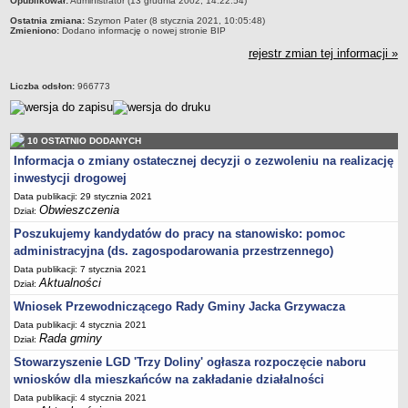
Opublikował:
Administrator (13 grudnia 2002, 14:22:54)
Jednostki pomocnicze (Sołectwa)
Ostatnia zmiana:
Szymon Pater (8 stycznia 2021, 10:05:48)
Oferty pracy
Zmieniono:
Dodano informację o nowej stronie BIP
PRAWO LOKALNE
rejestr zmian tej informacji »
Statut
Liczba odsłon:
966773
Uchwały Rady Gminy
Zarządzenia Wójta
10 OSTATNIO DODANYCH
Protokoły
Informacja o zmiany ostatecznej decyzji o zezwoleniu na realizację
Opłaty i podatki
inwestycji drogowej
Zagospodarowanie przestrzenne
Data publikacji: 29 stycznia 2021
Obwieszczenia
Dział:
Decyzje środowiskowe
Poszukujemy kandydatów do pracy na stanowisko: pomoc
Akty prawa miejscowego
administracyjna (ds. zagospodarowania przestrzennego)
Dzienniki Ustaw i Monitor Polski
Data publikacji: 7 stycznia 2021
Aktualności
Gospodarowanie nieruchomościami
Dział:
Wniosek Przewodniczącego Rady Gminy Jacka Grzywacza
Kontrola podatkowa
Data publikacji: 4 stycznia 2021
Teksty jednolite
Rada gminy
Dział:
Uchwały ZWiUK
Stowarzyszenie LGD 'Trzy Doliny' ogłasza rozpoczęcie naboru
wniosków dla mieszkańców na zakładanie działalności
Kontrola i Audyt
Data publikacji: 4 stycznia 2021
FINANSE GMINY