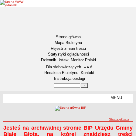
Strona główna
Mapa Biuletynu
Rejestr zmian treści
Statystyki oglądalności
Dziennik Ustaw
Monitor Polski
Menu dodatkowe
Dla słabowidzących
A
powiększ czcionkę
A
standardowy rozmiar czcionki
A
pomniejsz czcionkę
Redakcja Biuletynu
Kontakt
Instrukcja obsługi
Wyszukiwarka artykułów
Szukaj
MENU
Menu
NASZA GMINA
Lokalizacja
ścieżka nawigacji
Strona główna
Dane statystyczne
Jesteś na archiwalnej stronie BIP Urzędu Gminy
Zadania publiczne
Strona główna
Strona główna
Białe Błota, na której znajdziesz treści
Strategia rozwoju