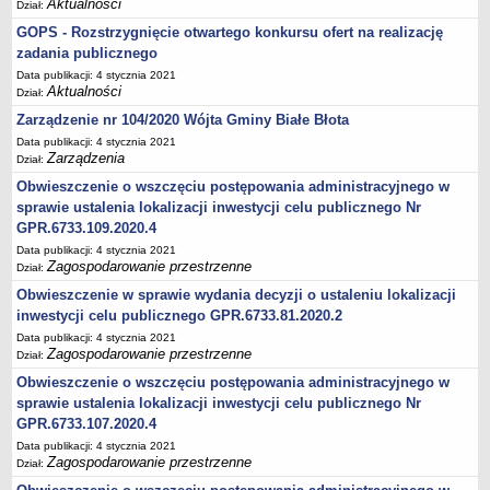
Aktualności
Dział:
Budżet
GOPS - Rozstrzygnięcie otwartego konkursu ofert na realizację
Wykonanie budżetu
zadania publicznego
Opinie RIO
Data publikacji: 4 stycznia 2021
Aktualności
Dział:
Majątek gminy
Zarządzenie nr 104/2020 Wójta Gminy Białe Błota
Informacje o wykonaniu budżetu, pomoc publiczna (w tym ulgi,
Data publikacji: 4 stycznia 2021
odroczenia i inne)
Zarządzenia
Dział:
Wieloletnia Prognoza Finansowa
Obwieszczenie o wszczęciu postępowania administracyjnego w
PRZETARGI
sprawie ustalenia lokalizacji inwestycji celu publicznego Nr
Przetargi aktualne
GPR.6733.109.2020.4
Data publikacji: 4 stycznia 2021
Przetargi na nieruchomości
Zagospodarowanie przestrzenne
Dział:
Zapytania ofertowe
Obwieszczenie w sprawie wydania decyzji o ustaleniu lokalizacji
Najem dzierżawa
inwestycji celu publicznego GPR.6733.81.2020.2
Przetargi na ruchomości
Data publikacji: 4 stycznia 2021
Zagospodarowanie przestrzenne
Dział:
Plan postępowań o udzielenie zamówień
Obwieszczenie o wszczęciu postępowania administracyjnego w
Platforma zakupowa
sprawie ustalenia lokalizacji inwestycji celu publicznego Nr
OCHRONA ŚRODOWISKA
GPR.6733.107.2020.4
Informacje ogólne
Data publikacji: 4 stycznia 2021
Zagospodarowanie przestrzenne
Dział:
Harmonogramy