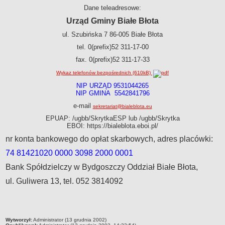
Punkty pomocy prawnej
Dane teleadresowe:
Zgromadzenia
Urząd Gminy Białe Błota
Konsultacje
ul. Szubińska 7 86-005 Białe Błota
Informacja publiczna
tel. 0(prefix)52 311-17-00
Spis Rolny 2020
fax. 0(prefix)52 311-17-33
Deklaracja dostępności
Wykaz telefonów bezpośrednich (610kB)
SPRAWY DO ZAŁATWIENIA
NIP URZĄD 9531044265
Wykaz spraw
NIP GMINA 5542841796
Jak załatwić sprawę w urzędzie
e-mail
sekretariat@bialeblota.eu
Rejestry i ewidencje
EPUAP: /ugbb/SkrytkaESP lub /ugbb/Skrytka
EBOI: https://bialeblota.eboi.pl/
Elektroniczne Biuro Obsługi Interesanta
nr konta bankowego do opłat skarbowych, adres placówki:
Elektroniczna Skrzynka Podawcza
74 81421020 0000 3098 2000 0001
WŁADZE I STRUKTURA
Struktura organizacyjna
Bank Spółdzielczy w Bydgoszczy Oddział Białe Błota,
Rada gminy
ul. Guliwera 13, tel. 052 3814092
Wójt
Urząd gminy
Jednostki organizacyjne
metryczka
Wytworzył:
Administrator (13 grudnia 2002)